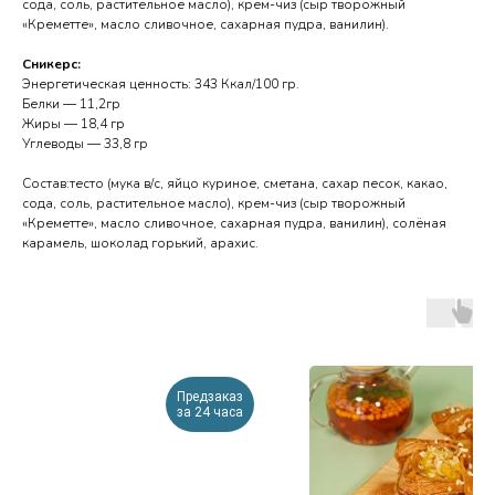
сода, соль, растительное масло), крем-чиз (сыр творожный
«Креметте», масло сливочное, сахарная пудра, ванилин).
Сникерс:
Энергетическая ценность: 343 Ккал/100 гр.
Белки — 11,2гр
Жиры — 18,4 гр
Углеводы — 33,8 гр
Состав:тесто (мука в/с, яйцо куриное, сметана, сахар песок, какао,
сода, соль, растительное масло), крем-чиз (сыр творожный
«Креметте», масло сливочное, сахарная пудра, ванилин), солёная
карамель, шоколад горький, арахис.
Предзаказ
за 24 часа