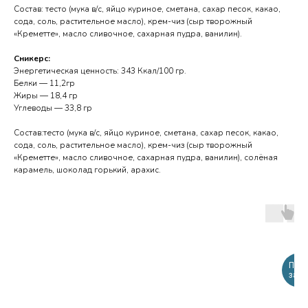
Состав: тесто (мука в/с, яйцо куриное, сметана, сахар песок, какао,
сода, соль, растительное масло), крем-чиз (сыр творожный
«Креметте», масло сливочное, сахарная пудра, ванилин).
Сникерс:
Энергетическая ценность: 343 Ккал/100 гр.
Белки — 11,2гр
Жиры — 18,4 гр
Углеводы — 33,8 гр
Состав:тесто (мука в/с, яйцо куриное, сметана, сахар песок, какао,
сода, соль, растительное масло), крем-чиз (сыр творожный
«Креметте», масло сливочное, сахарная пудра, ванилин), солёная
карамель, шоколад горький, арахис.
Пред
за 2