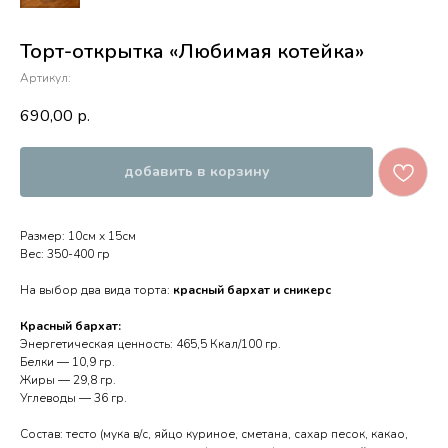
Торт-открытка «Любимая котейка»
Артикул:
690,00
р.
добавить в корзину
Размер: 10см х 15см
Вес: 350-400 гр
На выбор два вида торта:
красный бархат и сникерс
Красный бархат:
Энергетическая ценность: 465,5 Ккал/100 гр.
Белки — 10,9 гр.
Жиры — 29,8 гр.
Углеводы — 36 гр.
Состав: тесто (мука в/с, яйцо куриное, сметана, сахар песок, какао,