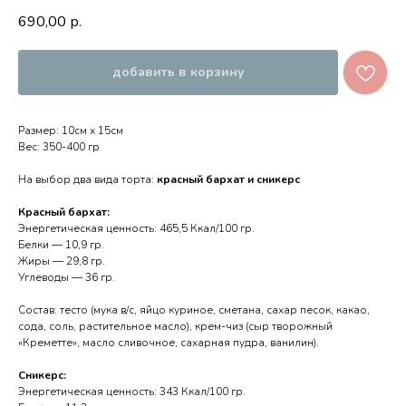
690,00
р.
добавить в корзину
Размер: 10см х 15см
Вес: 350-400 гр
На выбор два вида торта:
красный бархат и сникерс
Красный бархат:
Энергетическая ценность: 465,5 Ккал/100 гр.
Белки — 10,9 гр.
Жиры — 29,8 гр.
Углеводы — 36 гр.
Состав: тесто (мука в/с, яйцо куриное, сметана, сахар песок, какао,
сода, соль, растительное масло), крем-чиз (сыр творожный
«Креметте», масло сливочное, сахарная пудра, ванилин).
Сникерс:
Энергетическая ценность: 343 Ккал/100 гр.