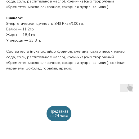
сода, соль, растительное масло), крем-чиз (сыр творожный
«Креметте», масло сливочное, сахарная пудра, ванилин).
Сникерс:
Энергетическая ценность: 343 Ккал/100 гр.
Белки — 11,2гр
Жиры — 18,4 гр
Углеводы — 33,8 гр
Состав:тесто (мука в/с, яйцо куриное, сметана, сахар песок, какао,
сода, соль, растительное масло), крем-чиз (сыр творожный
«Креметте», масло сливочное, сахарная пудра, ванилин), солёная
карамель, шоколад горький, арахис.
Предзаказ
за 24 часа