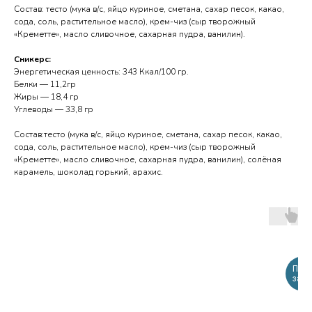
Состав: тесто (мука в/с, яйцо куриное, сметана, сахар песок, какао,
сода, соль, растительное масло), крем-чиз (сыр творожный
«Креметте», масло сливочное, сахарная пудра, ванилин).
Сникерс:
Энергетическая ценность: 343 Ккал/100 гр.
Белки — 11,2гр
Жиры — 18,4 гр
Углеводы — 33,8 гр
Состав:тесто (мука в/с, яйцо куриное, сметана, сахар песок, какао,
сода, соль, растительное масло), крем-чиз (сыр творожный
«Креметте», масло сливочное, сахарная пудра, ванилин), солёная
карамель, шоколад горький, арахис.
Пред
за 2