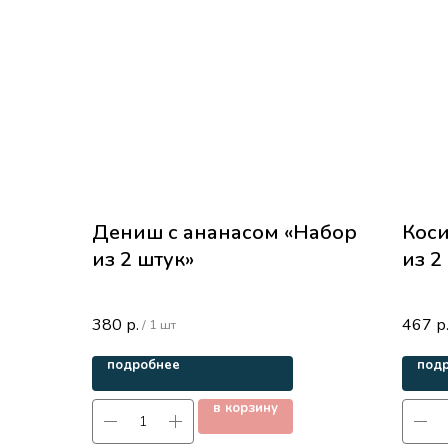
Дениш с ананасом «Набор
Коси
из 2 штук»
из 2
380
467
р.
р
/
1 шт
подробнее
под
в корзину