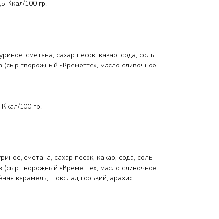
5 Ккал/100 гр.
куриное, сметана, сахар песок, какао, сода, соль,
з (сыр творожный «Креметте», масло сливочное,
 Ккал/100 гр.
уриное, сметана, сахар песок, какао, сода, соль,
з (сыр творожный «Креметте», масло сливочное,
ёная карамель, шоколад горький, арахис.