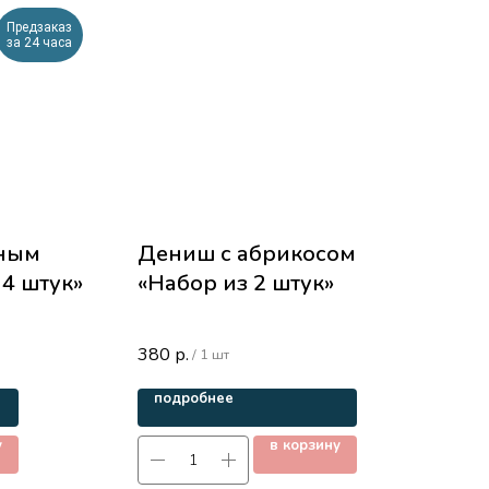
Предзаказ
за 24 часа
нным
Дениш с абрикосом
 4 штук»
«Набор из 2 штук»
380
р.
/
1 шт
подробнее
у
в корзину