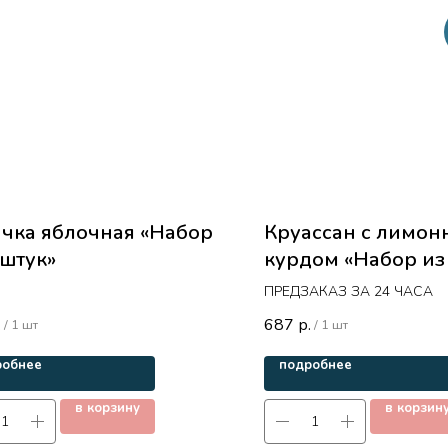
чка яблочная «Набор
Круассан с лимо
 штук»
курдом «Набор из
ПРЕДЗАКАЗ ЗА 24 ЧАСА
687
.
р.
/
1 шт
/
1 шт
робнее
подробнее
в корзину
в корзин