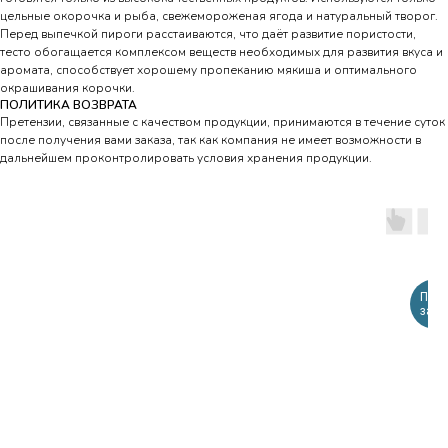
цельные окорочка и рыба, свежемороженая ягода и натуральный творог.
Перед выпечкой пироги расстаиваются, что даёт развитие пористости,
тесто обогащается комплексом веществ необходимых для развития вкуса и
аромата, способствует хорошему пропеканию мякиша и оптимального
окрашивания корочки.
ПОЛИТИКА ВОЗВРАТА
Претензии, связанные с качеством продукции, принимаются в течение суток
после получения вами заказа, так как компания не имеет возможности в
дальнейшем проконтролировать условия хранения продукции.
Пред
за 2