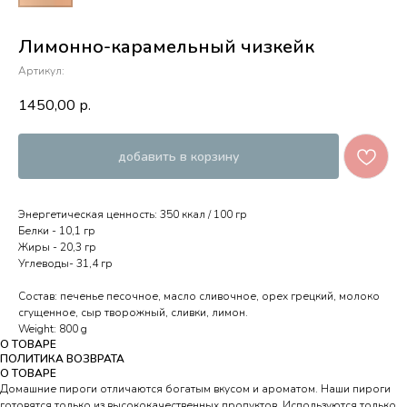
Лимонно-карамельный чизкейк
Артикул:
1450,00
р.
добавить в корзину
Энергетическая ценность: 350 ккал / 100 гр
Белки - 10,1 гр
Жиры - 20,3 гр
Углеводы- 31,4 гр
Состав: печенье песочное, масло сливочное, орех грецкий, молоко
сгущенное, сыр творожный, сливки, лимон.
Weight: 800 g
О ТОВАРЕ
ПОЛИТИКА ВОЗВРАТА
О ТОВАРЕ
Домашние пироги отличаются богатым вкусом и ароматом. Наши пироги
готовятся только из высококачественных продуктов. Используются только