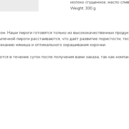
молоко сгущенное, масло сли
Weight: 300 g
м. Наши пироги готовятся только из высококачественных продук
печкой пироги расстаиваются, что даёт развитие пористости, т
опеканию мякиша и оптимального окрашивания корочки.
ются в течение суток после получения вами заказа, так как комп