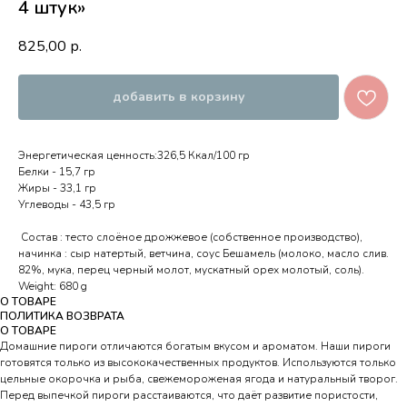
4 штук»
825,00
р.
добавить в корзину
Энергетическая ценность:326,5 Ккал/100 гр
Белки - 15,7 гр
Жиры - 33,1 гр
Углеводы - 43,5 гр
Состав : тесто слоёное дрожжевое (собственное производство),
начинка : сыр натертый, ветчина, соус Бешамель (молоко, масло слив.
82%, мука, перец черный молот, мускатный орех молотый, соль).
Weight: 680 g
О ТОВАРЕ
ПОЛИТИКА ВОЗВРАТА
О ТОВАРЕ
Домашние пироги отличаются богатым вкусом и ароматом. Наши пироги
готовятся только из высококачественных продуктов. Используются только
цельные окорочка и рыба, свежемороженая ягода и натуральный творог.
Перед выпечкой пироги расстаиваются, что даёт развитие пористости,