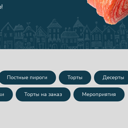
!
Постные пироги
Торты
Десерты
ки
Торты на заказ
Мероприятия