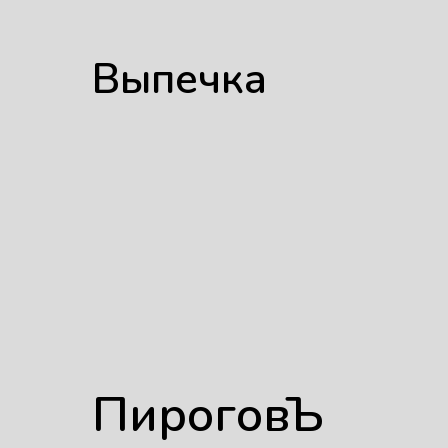
Выпечка
ПироговЪ