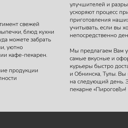
улучшителей и разры
ускоряют процесс пр
приготовления наших 
тимент свежей
учитывать, если вы х
выпечки, блюд кухни
непосредственно ден
руда можете забрать
ли, уютно
Мы предлагаем Вам у
рии кафе-пекарен.
самые вкусные и офо
курьеры быстро доста
ние продукции
и Обнинска, Тулы. Вы
пности
на следующий день. З
пекарне «ПироговЪ»!