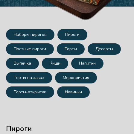
Наборы пирогов
Пироги
Постные пироги
Торты
Десерты
Выпечка
Киши
Напитки
Торты на заказ
Мероприятия
Торты-открытки
Новинки
Пироги