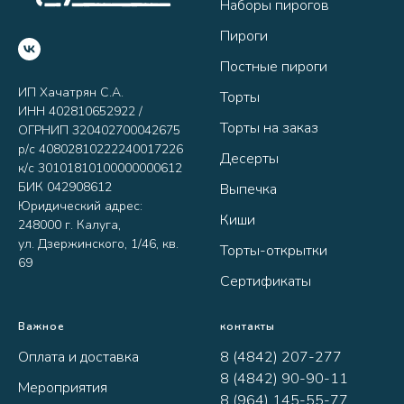
Наборы пирогов
Пироги
Постные пироги
ИП Хачатрян С.А.
Торты
ИНН 402810652922 /
Торты на заказ
ОГРНИП 320402700042675
р/с 40802810222240017226
Десерты
к/с 30101810100000000612
БИК 042908612
Выпечка
Юридический адрес:
Киши
248000 г. Калуга,
ул. Дзержинского, 1/46, кв.
Торты-открытки
69
Сертификаты
Важное
контакты
Оплата и доставка
8 (4842) 207-277
8 (4842) 90-90-11
Мероприятия
8 (964) 145-55-77