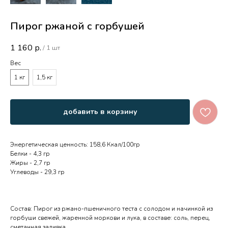
Пирог ржаной с горбушей
1 160
р.
/
1 шт
Вес
1 кг
1,5 кг
добавить в корзину
Энергетическая ценность: 158,6 Ккал/100гр
Белки - 4,3 гр
Жиры - 2,7 гр
Углеводы - 29,3 гр
Состав: Пирог из ржано-пшеничного теста с солодом и начинкой из
горбуши свежей, жаренной моркови и лука, в составе: соль, перец,
сметанная заливка.